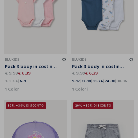
1-3
3-6
6-9
9-12
12-18
18-24
24-30
30-36
BLUKIDS
BLUKIDS
Pack 3 body in costina di puro cotone
Pack 3 body in costina di puro cotone
€ 9,99
€ 6,39
€ 9,99
€ 6,39
1-3
3-6
6-9
9-12
12-18
18-24
24-30
30-36
1 Colori
1 Colori
30% + 30% DI SCONTO
20% + 30% DI SCONTO