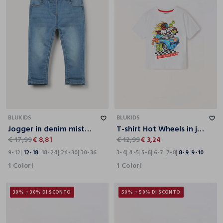
9-12
12-18
18-24
24-30
30-36
3-4
4-5
5-6
6-7
7-8
8-9
9-10
BLUKIDS
BLUKIDS
Jogger in denim misto cotone bimba
T-shirt Hot Wheels in jersey di puro cotone bambino
€ 17,99
€ 8,81
€ 12,99
€ 3,24
9-12
12-18
18-24
24-30
30-36
3-4
4-5
5-6
6-7
7-8
8-9
9-10
1 Colori
1 Colori
30% + 30% DI SCONTO
50% + 50% DI SCONTO