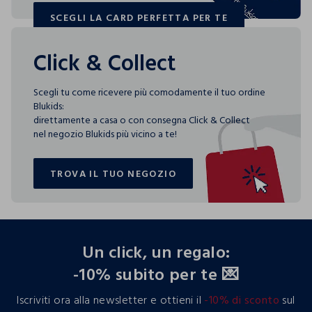
SCEGLI LA CARD PERFETTA PER TE
SCEGLI LA CARD PERFETTA PER TE
Click & Collect
Scegli tu come ricevere più comodamente il tuo ordine
Blukids:
direttamente a casa o con consegna Click & Collect
nel negozio Blukids più vicino a te!
TROVA IL TUO NEGOZIO
TROVA IL TUO NEGOZIO
footer.ariatitle
Un click, un regalo:
-10% subito per te 💌
Iscriviti ora alla newsletter e ottieni il
-10% di sconto
sul