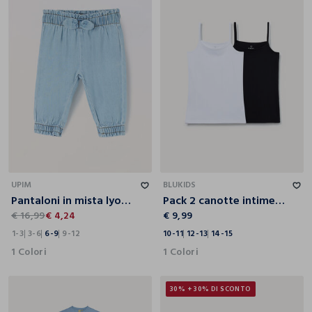
1-3
3-6
6-9
9-12
10-11
12-13
14-15
UPIM
BLUKIDS
Pantaloni in mista lyocell neonata
Pack 2 canotte intime in jersey di cotone stretch ragazza
€ 16,99
€ 4,24
€ 9,99
1-3
3-6
6-9
9-12
10-11
12-13
14-15
1 Colori
1 Colori
30% + 30% DI SCONTO