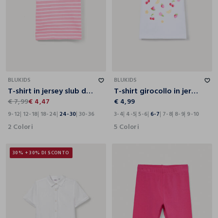
9-12
12-18
18-24
24-30
30-36
3-4
4-5
5-6
6-7
7-8
8-9
9-10
BLUKIDS
BLUKIDS
T-shirt in jersey slub di puro cotone bimba
T-shirt girocollo in jersey di puro cotone bambina
€ 7,99
€ 4,47
€ 4,99
9-12
12-18
18-24
24-30
30-36
3-4
4-5
5-6
6-7
7-8
8-9
9-10
2 Colori
5 Colori
30% + 30% DI SCONTO