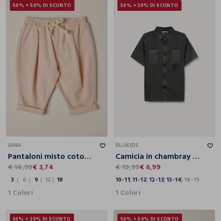
50% + 50% DI SCONTO
50% + 30% DI SCONTO
3
6
9
12
18
10-11
11-12
12-13
13-14
14-15
IANA
BLUKIDS
Pantaloni misto cotone IANA neonata
Camicia in chambray di puro cotone ragazzo
€ 14,99
€ 3,74
€ 19,99
€ 6,99
3
6
9
12
18
10-11
11-12
12-13
13-14
14-15
1 Colori
1 Colori
30% + 20% DI SCONTO
50% + 50% DI SCONTO