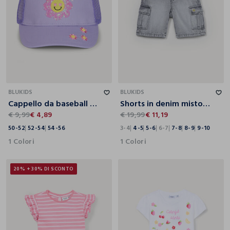
50-52
52-54
54-56
3-4
4-5
5-6
6-7
7-8
8-9
9-10
BLUKIDS
BLUKIDS
Cappello da baseball in twill
Shorts in denim misto viscosa bambino
€ 9,99
€ 4,89
€ 19,99
€ 11,19
50-52
52-54
54-56
3-4
4-5
5-6
6-7
7-8
8-9
9-10
1 Colori
1 Colori
20% + 30% DI SCONTO