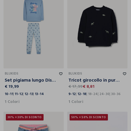
10-11
11-12
12-13
13-14
9-12
12-18
18-24
24-30
30-36
BLUKIDS
BLUKIDS
Set pigiama lungo Disney in jersey di puro cotone ragazza
Tricot girocollo in puro cotone bimbo
€ 19,99
€ 17,99
€ 8,81
10-11
11-12
12-13
13-14
9-12
12-18
18-24
24-30
30-36
1 Colori
1 Colori
30% + 30% DI SCONTO
50% + 50% DI SCONTO