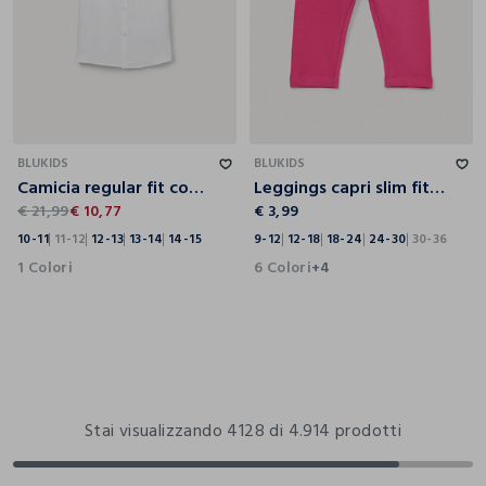
10-11
11-12
12-13
13-14
14-15
9-12
12-18
18-24
24-30
30-36
BLUKIDS
BLUKIDS
Camicia regular fit con collo alla francese misto lino ragazzo
Leggings capri slim fit in jersey di cotone stretch bimba
€ 21,99
€ 10,77
€ 3,99
10-11
11-12
12-13
13-14
14-15
9-12
12-18
18-24
24-30
30-36
1 Colori
6 Colori
+4
Stai visualizzando 4128 di 4.914 prodotti