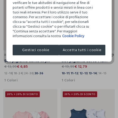
verificare le tue abitudini di navigazione al fine di
poterti offrire prodotti e servizi mirati in linea con i
tuoi reali interessi. Per il loro utilizzo serve il tuo
consenso. Per accettare i cookie di profilazione
clicca su "accetta tutti i cookie", per selezionarli
clicca su "Gestisci cookie" o per rifiutarli clicca su
"Continua senza accettare". Per maggiori
informazioni consulta la nostra
Cookie Policy
12-18
18-24
24-30
30-36
10-11
11-12
12-13
13-14
14-15
Gestisci cookie
Accetta tutti i cookie
BLUKIDS
BLUKIDS
Set pigiama corto in jersey di puro cotone neonata
Set pigiama corto Play Station in jersey di puro cotone ragazzo
€ 13,99
€ 6,85
€ 19,99
€ 12,79
12-18
18-24
24-30
30-36
10-11
11-12
12-13
13-14
14-15
1 Colori
1 Colori
20% + 20% DI SCONTO
20% + 20% DI SCONTO