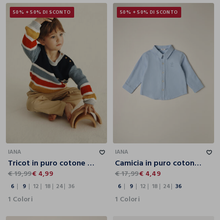
50% + 50% DI SCONTO
50% + 50% DI SCONTO
6
9
12
18
24
36
6
9
12
18
24
36
IANA
IANA
Tricot in puro cotone IANA neonato
Camicia in puro cotone IANA neonato
€ 19,99
€ 4,99
€ 17,99
€ 4,49
6
9
12
18
24
36
6
9
12
18
24
36
1 Colori
1 Colori