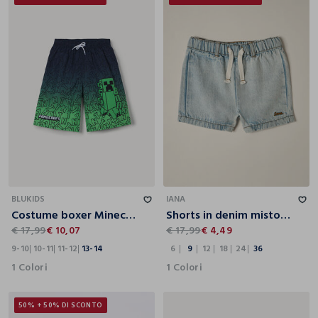
9-10
10-11
11-12
13-14
6
9
12
18
24
36
BLUKIDS
IANA
Costume boxer Minecraft ragazzo
Shorts in denim misto cotone IANA neonato
€ 17,99
€ 10,07
€ 17,99
€ 4,49
9-10
10-11
11-12
13-14
6
9
12
18
24
36
1 Colori
1 Colori
50% + 50% DI SCONTO