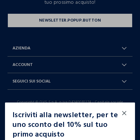
tuo prossimo acquisto!
AZIENDA
Chi Siamo
Franchising
ACCOUNT
Spedizioni
Resi e cambi
Log in / Sign in
Ordini
SEGUICI SUI SOCIAL
Dichiarazione accessibilità
RaccogliAMO
Carta Fedeltà Blukids
I nostri partner
Facebook
Instagram
FAQ
Contattaci: 0412399081 (lun-ven
Copyright © OVS S.p.A, p.iva 04240010274 - Capitale sociale
TikTok
9-17)
290.923.470,04
Iscriviti alla newsletter, per te
it |
italiano
uno sconto del 10% sul tuo
primo acquisto