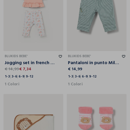
1-3
3-6
6-9
9-12
1-3
3-6
6-9
9-12
BLUKIDS BEBE'
BLUKIDS BEBE'
Jogging set in french terry di cotone stretch neonata
Pantaloni in punto Milano neonato
€ 14,99
€ 7,34
€ 14,99
1-3
3-6
6-9
9-12
1-3
3-6
6-9
9-12
1 Colori
1 Colori