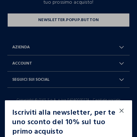
tuo prossimo acquisto!
AZIENDA
Chi Siamo
Franchising
ACCOUNT
Spedizioni
Resi e cambi
Log in / Sign in
Ordini
SEGUICI SUI SOCIAL
Dichiarazione accessibilità
RaccogliAMO
Carta Fedeltà Blukids
I nostri partner
Facebook
Instagram
FAQ
Contattaci: 0412399081 (lun-ven
Copyright © OVS S.p.A, p.iva 04240010274 - Capitale sociale
TikTok
9-17)
290.923.470,04
Iscriviti alla newsletter, per te
it |
italiano
uno sconto del 10% sul tuo
primo acquisto