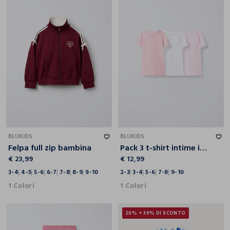
3-4
4-5
5-6
6-7
7-8
8-9
9-10
2-3
3-4
5-6
7-8
9-10
BLUKIDS
BLUKIDS
Felpa full zip bambina
Pack 3 t-shirt intime in costina di puro cotone bambina
€ 23,99
€ 12,99
3-4
4-5
5-6
6-7
7-8
8-9
9-10
2-3
3-4
5-6
7-8
9-10
1 Colori
1 Colori
20% + 30% DI SCONTO