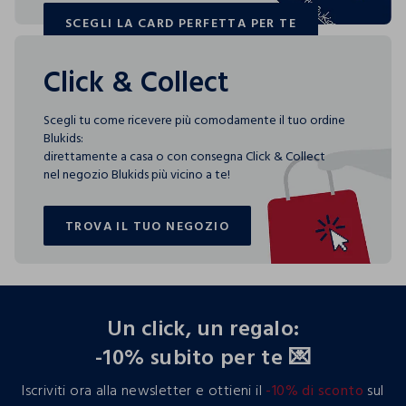
SCEGLI LA CARD PERFETTA PER TE
SCEGLI LA CARD PERFETTA PER TE
Click & Collect
Scegli tu come ricevere più comodamente il tuo ordine
Blukids:
direttamente a casa o con consegna Click & Collect
nel negozio Blukids più vicino a te!
TROVA IL TUO NEGOZIO
TROVA IL TUO NEGOZIO
footer.ariatitle
Un click, un regalo:
-10% subito per te 💌
Iscriviti ora alla newsletter e ottieni il
-10% di sconto
sul