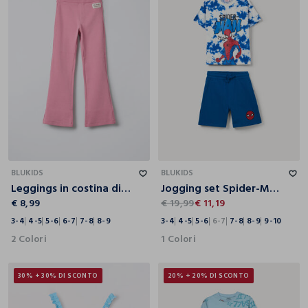
3-4
4-5
5-6
6-7
7-8
8-9
3-4
4-5
5-6
6-7
7-8
8-9
9-10
BLUKIDS
BLUKIDS
Leggings in costina di cotone stretch Flare Fit bambina
Jogging set Spider-Man in jersey di puro cotone bambino
€ 8,99
€ 19,99
€ 11,19
3-4
4-5
5-6
6-7
7-8
8-9
3-4
4-5
5-6
6-7
7-8
8-9
9-10
2 Colori
1 Colori
30% + 30% DI SCONTO
20% + 20% DI SCONTO