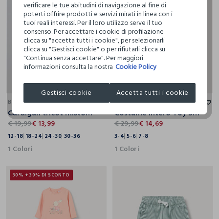
verificare le tue abitudini di navigazione al fine di
poterti offrire prodotti e servizi mirati in linea con i
tuoi reali interessi. Per il loro utilizzo serve il tuo
consenso. Per accettare i cookie di profilazione
clicca su "accetta tutti i cookie", per selezionarli
clicca su "Gestisci cookie" o per rifiutarli clicca su
"Continua senza accettare". Per maggiori
informazioni consulta la nostra
Cookie Policy
12-18
18-24
24-30
30-36
3-4
5-6
7-8
Gestisci cookie
Accetta tutti i cookie
BLUKIDS
BLUKIDS
Cardigan tricot misto viscosa neonato
Costume intero Toy Story bambino
€ 19,99
€ 13,99
€ 29,99
€ 14,69
12-18
18-24
24-30
30-36
3-4
5-6
7-8
1 Colori
1 Colori
30% + 30% DI SCONTO