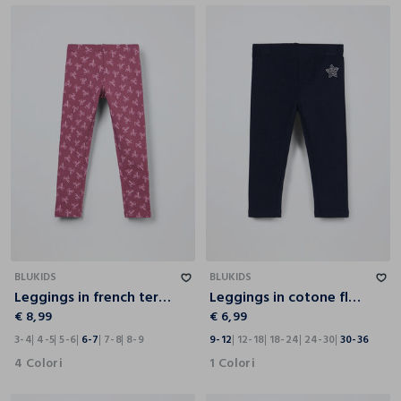
3-4
4-5
5-6
6-7
7-8
8-9
9-12
12-18
18-24
24-30
30-36
BLUKIDS
BLUKIDS
Leggings in french terry di cotone stretch bambina
Leggings in cotone fleece stretch neonata
€ 8,99
€ 6,99
3-4
4-5
5-6
6-7
7-8
8-9
9-12
12-18
18-24
24-30
30-36
4 Colori
1 Colori