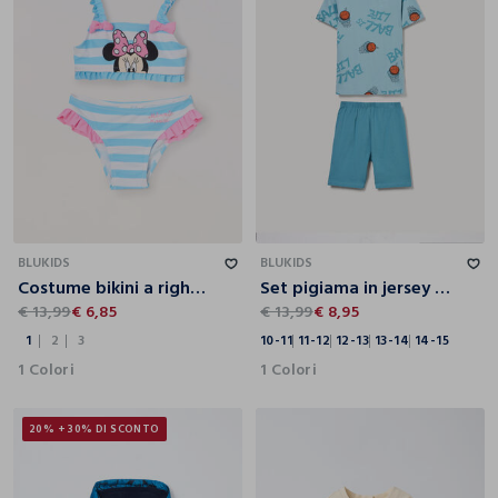
1
2
3
10-11
11-12
12-13
13-14
14-15
BLUKIDS
BLUKIDS
Costume bikini a righe neonata
Set pigiama in jersey di puro cotone bambino
€ 13,99
€ 6,85
€ 13,99
€ 8,95
1
2
3
10-11
11-12
12-13
13-14
14-15
1 Colori
1 Colori
20% + 30% DI SCONTO