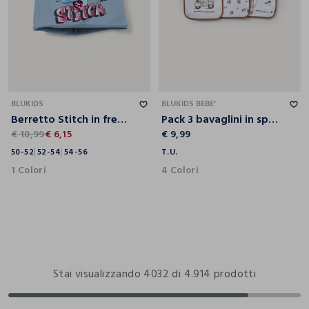
50-52
52-54
54-56
T.U.
BLUKIDS
BLUKIDS BEBE'
Berretto Stitch in french terry di cotone stretch
Pack 3 bavaglini in spugna neonato
€ 10,99
€ 6,15
€ 9,99
50-52
52-54
54-56
T.U.
1 Colori
4 Colori
Stai visualizzando 4032 di 4.914 prodotti