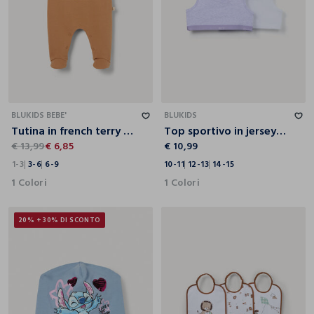
1-3
3-6
6-9
10-11
12-13
14-15
BLUKIDS BEBE'
BLUKIDS
Tutina in french terry di cotone stretch neonato
Top sportivo in jersey di cotone stretch ragazza
€ 13,99
€ 6,85
€ 10,99
1-3
3-6
6-9
10-11
12-13
14-15
1 Colori
1 Colori
20% + 30% DI SCONTO