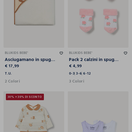
T.U.
0-3
3-6
6-12
BLUKIDS BEBE'
BLUKIDS BEBE'
Asciugamano in spugna di puro cotone neonato
Pack 2 calzini in spugna misto cotone neonata
€ 17,99
€ 4,99
T.U.
0-3
3-6
6-12
2 Colori
3 Colori
30% + 30% DI SCONTO