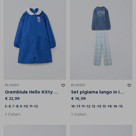
5-6
7-8
9-10
11-12
10-11
11-12
12-13
13-14
14-15
BLUKIDS
BLUKIDS
Grembiule Hello Kitty misto cotone
Set pigiama lungo in interlock di puro cotone ragazza
€ 22,99
€ 16,99
5-6
7-8
9-10
11-12
10-11
11-12
12-13
13-14
14-15
1 Colori
1 Colori