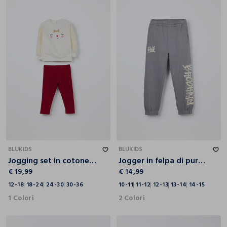
12-18
18-24
24-30
30-36
10-11
11-12
12-13
13-14
14-15
BLUKIDS
BLUKIDS
Jogging set in cotone fleece stretch neonata
Jogger in felpa di puro cotone ragazzo
€ 19,99
€ 14,99
12-18
18-24
24-30
30-36
10-11
11-12
12-13
13-14
14-15
1 Colori
2 Colori